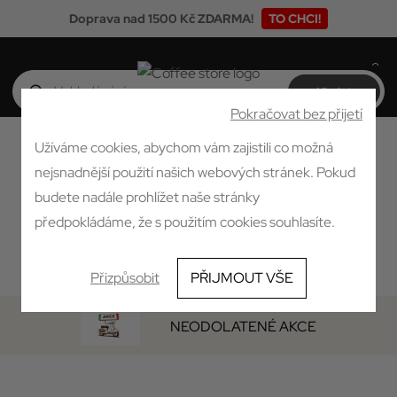
Doprava nad 1500 Kč ZDARMA!
TO CHCI!
0
Pokračovat bez přijetí
Užíváme cookies, abychom vám zajistili co možná
nejsnadnější použití našich webových stránek. Pokud
budete nadále prohlížet naše stránky
předpokládáme, že s použitím cookies souhlasíte.
Přizpůsobit
PŘIJMOUT VŠE
NEODOLATENÉ AKCE