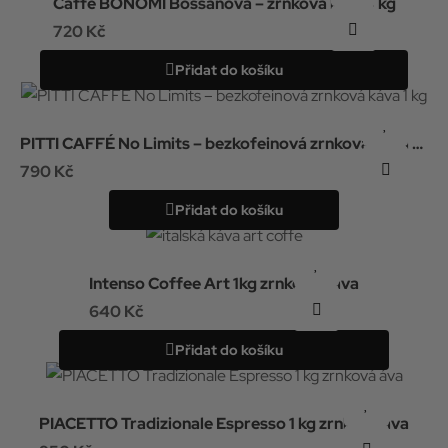
Caffè BONOMI Bossanova – zrnková káva 1 kg
720 Kč
Přidat do košíku
PITTI CAFFÉ No Limits – bezkofeinová zrnková káva 1
kg
790 Kč
Přidat do košíku
Intenso Coffee Art 1kg zrnková káva
640 Kč
Přidat do košíku
PIACETTO Tradizionale Espresso 1 kg zrnková áva